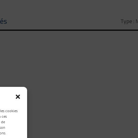
tés
Type :
M
 les cookies
à ces
 de
 son
ons.