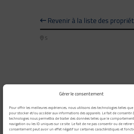
Revenir à la liste des proprié
S
Gérer le consentement
Pour offrir les meilleures expériences, nous utilisons des technologies telles que
pour stocker et/ou accéder aux informations des appareils. Le fait de consentir 
technologies nous permettra de traiter des données telles que le comportement
navigation ou les ID uniques sur ce site. Le fait de ne pas consentir ou de retirer
consentement peut avoir un effet négatif sur certaines caractéristiques et foncti
418 660-8111