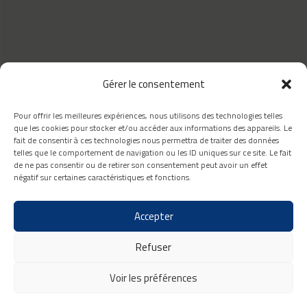
Gérer le consentement
Pour offrir les meilleures expériences, nous utilisons des technologies telles
que les cookies pour stocker et/ou accéder aux informations des appareils. Le
418 660-8111
fait de consentir à ces technologies nous permettra de traiter des données
1259, rue Paul-émile-Giroux,
telles que le comportement de navigation ou les ID uniques sur ce site. Le fait
Québec, G1C 0K9
de ne pas consentir ou de retirer son consentement peut avoir un effet
info@novaconstructioncp.com
négatif sur certaines caractéristiques et fonctions.
Accepter
2026 Nova Construction -
Refuser
Tous droits réservés | Site web
Graph Synergie
Conditions générales
|
Voir les préférences
Déclaration de confidentialité
|
Politique de cookies