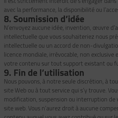
Il est strictement interdit de s’engager dans
avec la performance, la disponibilité ou l’acce
8. Soumission d’idée
N’envoyez aucune idée, invention, œuvre d’
intellectuelle que vous souhaiteriez nous pr
intellectuelle ou un accord de non-divulgatio
licence mondiale, irrévocable, non exclusive et
votre contenu sur tout support existant ou fu
9. Fin de l’utilisation
Nous pouvons, à notre seule discrétion, à t
site Web ou à tout service qui s’y trouve. V
modification, suspension ou interruption de 
site web. Vous n’aurez droit à aucune compen
contenu auquel vous avez contribué ou sur l