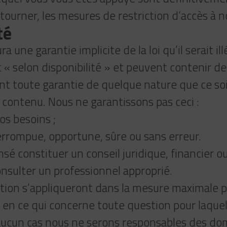
ourner, les mesures de restriction d’accès à n
té
 une garantie implicite de la loi qu’il serait il
t « selon disponibilité » et peuvent contenir d
toute garantie de quelque nature que ce soit,
du contenu. Nous ne garantissons pas ceci :
os besoins ;
errompue, opportune, sûre ou sans erreur.
nsé constituer un conseil juridique, financier o
onsulter un professionnel approprié.
ction s’appliqueront dans la mesure maximale pe
en ce qui concerne toute question pour laquelle i
n aucun cas nous ne serons responsables des do