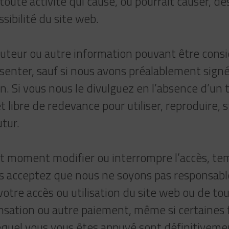
 toute activité qui cause, ou pourrait causer, 
ssibilité du site web.
auteur ou autre information pouvant être cons
ésenter, sauf si nous avons préalablement sign
n. Si vous nous le divulguez en l’absence d’un 
 libre de redevance pour utiliser, reproduire, s
tur.
out moment modifier ou interrompre l’accès, 
ous acceptez que nous ne soyons pas responsabl
votre accès ou utilisation du site web ou de to
sation ou autre paiement, même si certaines f
equel vous vous êtes appuyé sont définitivem