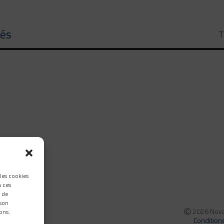
tés
T
 les cookies
à ces
 de
 son
2026 Nova 
ons.
Condition