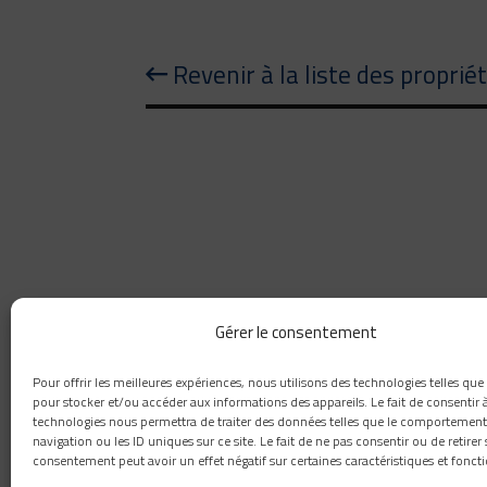
Revenir à la liste des proprié
Gérer le consentement
418 660-8111
Pour offrir les meilleures expériences, nous utilisons des technologies telles que
1259, rue Paul-émile-Giroux, Québec, G1C 0K9
pour stocker et/ou accéder aux informations des appareils. Le fait de consentir 
technologies nous permettra de traiter des données telles que le comportement
info@novaconstructioncp.com
navigation ou les ID uniques sur ce site. Le fait de ne pas consentir ou de retirer
consentement peut avoir un effet négatif sur certaines caractéristiques et foncti