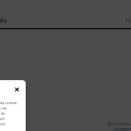
tés
Ty
 les cookies
à ces
 de
 son
2026 Nova 
ons.
Condition