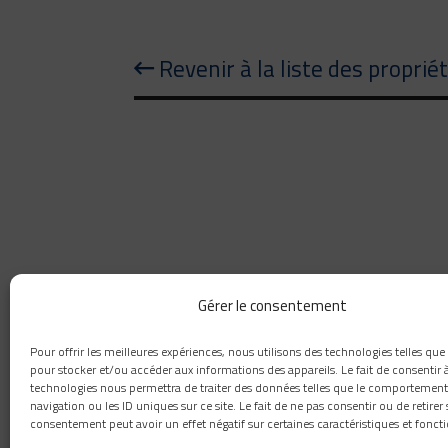
Revenir à la liste des proprié
Gérer le consentement
418 660-8111
Pour offrir les meilleures expériences, nous utilisons des technologies telles que
1259, rue Paul-émile-Giroux, Québec, G1C 0K9
pour stocker et/ou accéder aux informations des appareils. Le fait de consentir 
technologies nous permettra de traiter des données telles que le comportement
info@novaconstructioncp.com
navigation ou les ID uniques sur ce site. Le fait de ne pas consentir ou de retirer
consentement peut avoir un effet négatif sur certaines caractéristiques et foncti