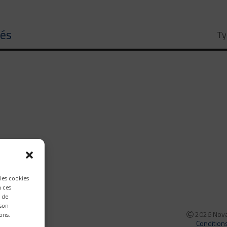
tés
Ty
 les cookies
à ces
 de
 son
2026 Nova 
ons.
Condition