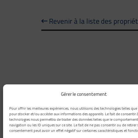
Revenir à la liste des proprié
Gérer le consentement
418 660-8111
Pour offrir les meilleures expériences, nous utilisons des technologies telles que
1259, rue Paul-émile-Giroux, Québec, G1C 0K9
pour stocker et/ou accéder aux informations des appareils. Le fait de consentir 
technologies nous permettra de traiter des données telles que le comportement
info@novaconstructioncp.com
navigation ou les ID uniques sur ce site. Le fait de ne pas consentir ou de retirer
consentement peut avoir un effet négatif sur certaines caractéristiques et foncti