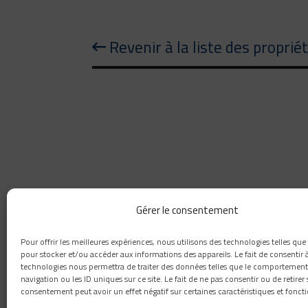
Revenir à la liste des proprié
Gérer le consentement
418 660-8111
Pour offrir les meilleures expériences, nous utilisons des technologies telles que
1259, rue Paul-émile-Giroux, Québec, G1C 0K9
pour stocker et/ou accéder aux informations des appareils. Le fait de consentir 
technologies nous permettra de traiter des données telles que le comportement
info@novaconstructioncp.com
navigation ou les ID uniques sur ce site. Le fait de ne pas consentir ou de retirer
consentement peut avoir un effet négatif sur certaines caractéristiques et foncti