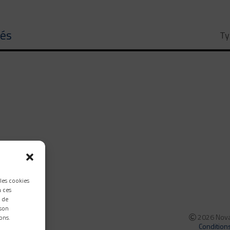
tés
Ty
 les cookies
à ces
 de
 son
2026 Nova 
ons.
Condition