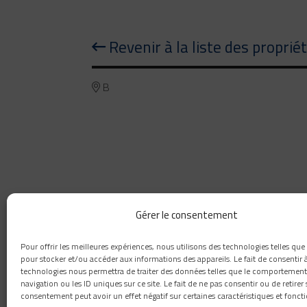
Revenir à la liste des proprié
B
Gérer le consentement
Pour offrir les meilleures expériences, nous utilisons des technologies telles que
pour stocker et/ou accéder aux informations des appareils. Le fait de consentir 
technologies nous permettra de traiter des données telles que le comportement
navigation ou les ID uniques sur ce site. Le fait de ne pas consentir ou de retirer
consentement peut avoir un effet négatif sur certaines caractéristiques et foncti
418 660-8111