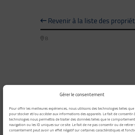
Revenir à la liste des proprié
B
Gérer le consentement
Pour offrir les meilleures expériences, nous utilisons des technologies telles que
pour stocker et/ou accéder aux informations des appareils. Le fait de consentir 
technologies nous permettra de traiter des données telles que le comportement
navigation ou les ID uniques sur ce site. Le fait de ne pas consentir ou de retirer
consentement peut avoir un effet négatif sur certaines caractéristiques et foncti
418 660-8111