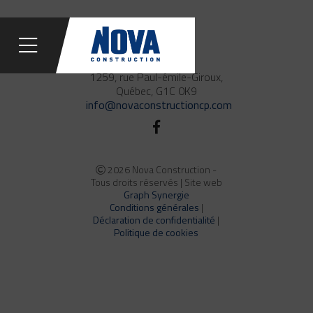
418 660-8111
1259, rue Paul-émile-Giroux,
Québec, G1C 0K9
info@novaconstructioncp.com
2026 Nova Construction -
Tous droits réservés | Site web
Graph Synergie
Conditions générales
|
Déclaration de confidentialité
|
Politique de cookies